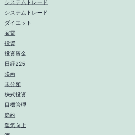
システムトレード
システムトレード
ダイエット
家電
投資
投資資金
日経225
映画
未分類
株式投資
目標管理
節約
運気向上