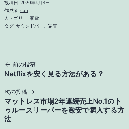
投稿日:
2020年4月3日
作成者:
can
カテゴリー:
家電
タグ:
サウンドバー
、
家電
投
前の投稿
Netflixを安く見る方法がある？
稿
ナ
次の投稿
マットレス市場2年連続売上No.1のト
ビ
ゥルースリーパーを激安で購入する方
ゲ
法