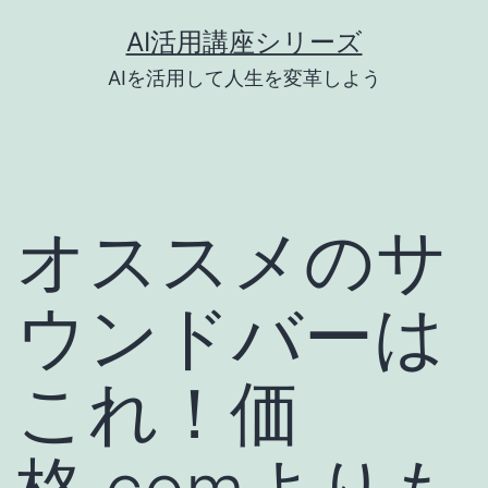
コ
AI活用講座シリーズ
ン
AIを活用して人生を変革しよう
テ
ン
ツ
へ
オススメのサ
ス
キ
ウンドバーは
ッ
プ
これ！価