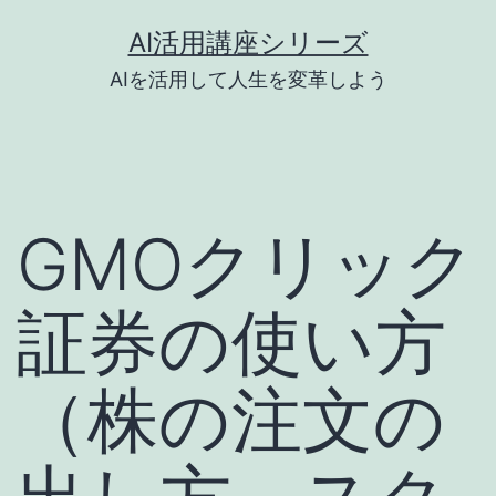
コ
AI活用講座シリーズ
ン
AIを活用して人生を変革しよう
テ
ン
ツ
へ
GMOクリック
ス
キ
証券の使い方
ッ
プ
（株の注文の