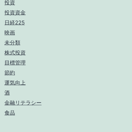
投資
投資資金
日経225
映画
未分類
株式投資
目標管理
節約
運気向上
酒
金融リテラシー
食品