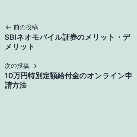
投
前の投稿
SBIネオモバイル証券のメリット・デ
稿
メリット
ナ
次の投稿
ビ
10万円特別定額給付金のオンライン申
ゲ
請方法
ー
シ
ョ