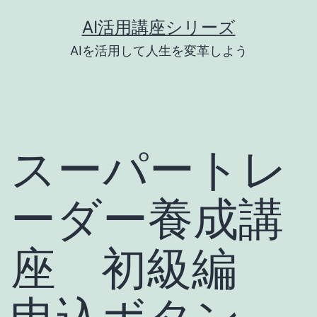
コ
AI活用講座シリーズ
ン
AIを活用して人生を変革しよう
テ
ン
ツ
へ
スーパートレ
ス
キ
ーダー養成講
ッ
プ
座 初級編