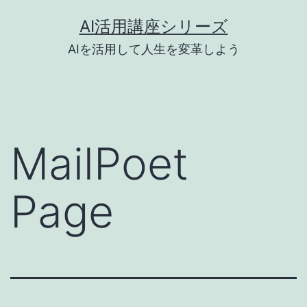
コ
AI活用講座シリーズ
ン
AIを活用して人生を変革しよう
テ
ン
ツ
へ
MailPoet
ス
キ
Page
ッ
プ