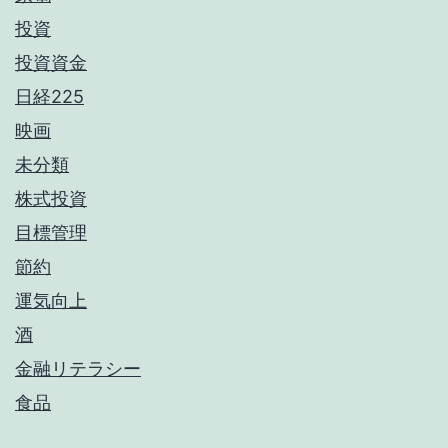
投資
投資資金
日経225
映画
未分類
株式投資
目標管理
節約
運気向上
酒
金融リテラシー
食品