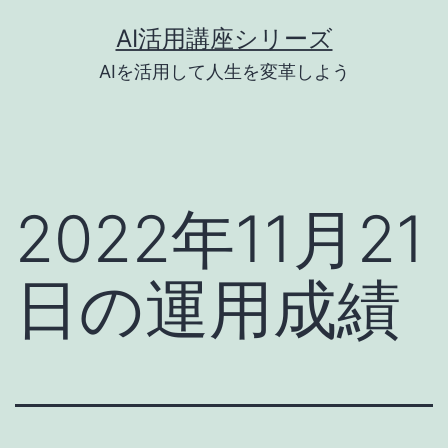
コ
AI活用講座シリーズ
ン
AIを活用して人生を変革しよう
テ
ン
ツ
へ
2022年11月21
ス
キ
日の運用成績
ッ
プ