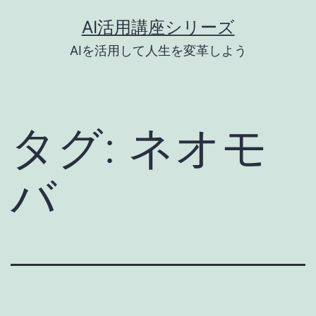
コ
AI活用講座シリーズ
ン
AIを活用して人生を変革しよう
テ
ン
ツ
タグ:
ネオモ
へ
ス
バ
キ
ッ
プ