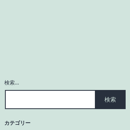
イ
ル
証
券
の
メ
リ
ッ
ト・
検索…
デ
メ
リ
ッ
カテゴリー
ト