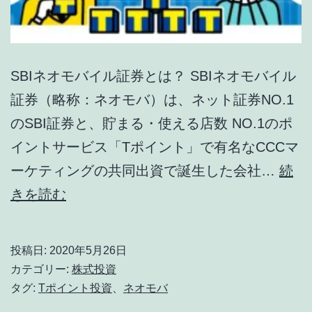
SBIネオモバイル証券とは？ SBIネオモバイル
証券（略称：ネオモバ）は、ネット証券NO.1
のSBI証券と、貯まる・使える店数 NO.1のポ
イントサービス「Tポイント」で有名なCCCマ
ーケティングの共同出資で誕生した会社…
続
SBI
きを読む
ネ
オ
投稿日:
2020年5月26日
モ
カテゴリー:
株式投資
バ
タグ:
Tポイント投資
、
ネオモバ