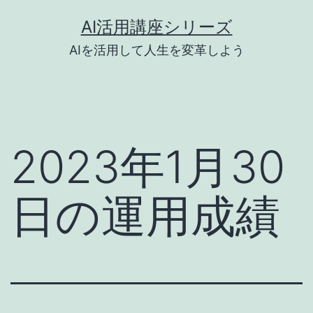
コ
AI活用講座シリーズ
ン
AIを活用して人生を変革しよう
テ
ン
ツ
へ
2023年1月30
ス
キ
日の運用成績
ッ
プ