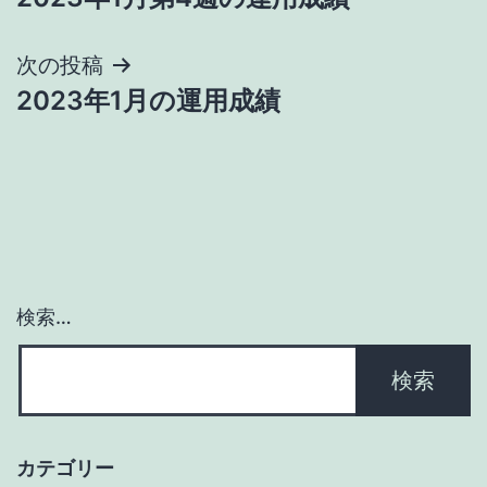
稿
ナ
次の投稿
2023年1月の運用成績
ビ
ゲ
ー
シ
ョ
検索…
ン
カテゴリー