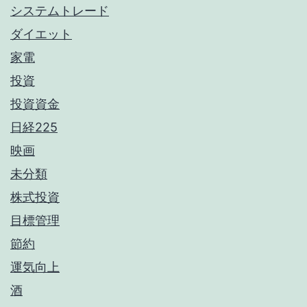
システムトレード
ダイエット
家電
投資
投資資金
日経225
映画
未分類
株式投資
目標管理
節約
運気向上
酒