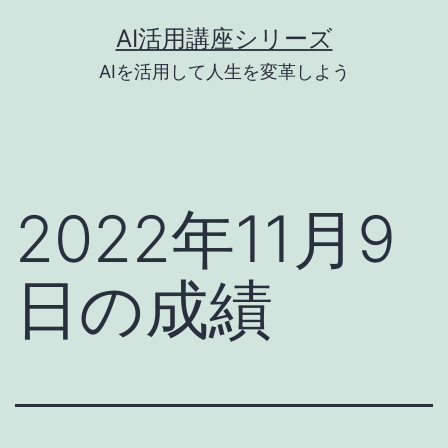
コ
AI活用講座シリーズ
ン
AIを活用して人生を変革しよう
テ
ン
ツ
へ
2022年11月9
ス
キ
日の成績
ッ
プ